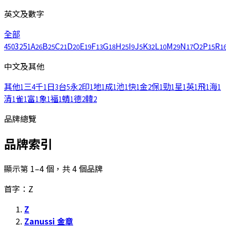
英文及數字
全部
3
5
A
B
C
D
E
F
G
H
I
J
K
L
M
N
O
P
R
450
2
1
26
25
21
20
19
13
18
25
9
5
32
10
29
17
2
15
1
中文及其他
其他
三
千
日
台
永
印
地
成
池
快
金
保
勁
星
英
飛
海
1
4
1
3
5
2
1
1
1
1
1
2
1
1
1
1
1
1
清
雀
富
象
福
蜻
德
韓
1
1
1
1
1
1
2
2
品牌總覽
品牌索引
顯示第 1–4 個，共 4 個品牌
首字：Z
Z
Zanussi 金章