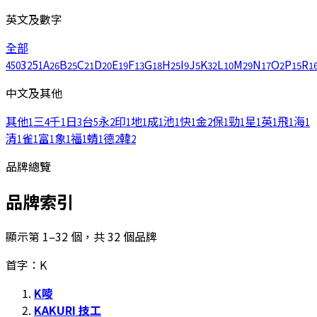
英文及數字
全部
3
5
A
B
C
D
E
F
G
H
I
J
K
L
M
N
O
P
R
450
2
1
26
25
21
20
19
13
18
25
9
5
32
10
29
17
2
15
1
中文及其他
其他
三
千
日
台
永
印
地
成
池
快
金
保
勁
星
英
飛
海
1
4
1
3
5
2
1
1
1
1
1
2
1
1
1
1
1
1
清
雀
富
象
福
蜻
德
韓
1
1
1
1
1
1
2
2
品牌總覽
品牌索引
顯示第 1–32 個，共 32 個品牌
首字：K
K嘜
KAKURI 技工