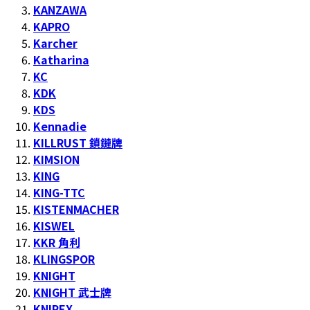
KANZAWA
KAPRO
Karcher
Katharina
KC
KDK
KDS
Kennadie
KILLRUST 鎖鏈牌
KIMSION
KING
KING-TTC
KISTENMACHER
KISWEL
KKR 角利
KLINGSPOR
KNIGHT
KNIGHT 武士牌
KNIPEX