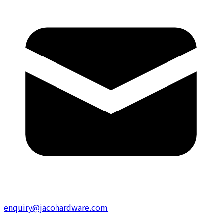
enquiry@jacohardware.com