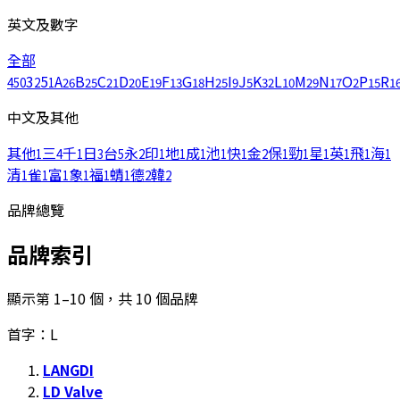
英文及數字
全部
3
5
A
B
C
D
E
F
G
H
I
J
K
L
M
N
O
P
R
450
2
1
26
25
21
20
19
13
18
25
9
5
32
10
29
17
2
15
1
中文及其他
其他
三
千
日
台
永
印
地
成
池
快
金
保
勁
星
英
飛
海
1
4
1
3
5
2
1
1
1
1
1
2
1
1
1
1
1
1
清
雀
富
象
福
蜻
德
韓
1
1
1
1
1
1
2
2
品牌總覽
品牌索引
顯示第 1–10 個，共 10 個品牌
首字：L
LANGDI
LD Valve