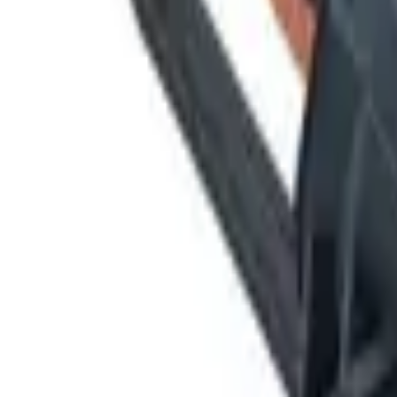
9792 7975
EN