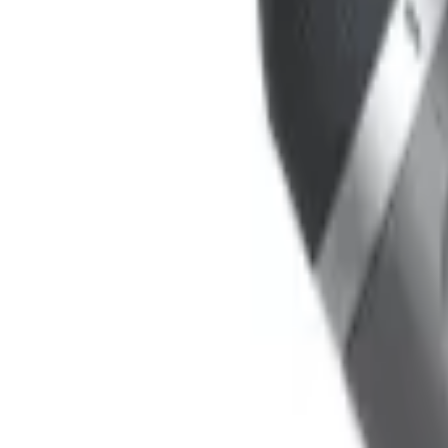
9792 7975
EN