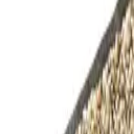
9792 7975
EN